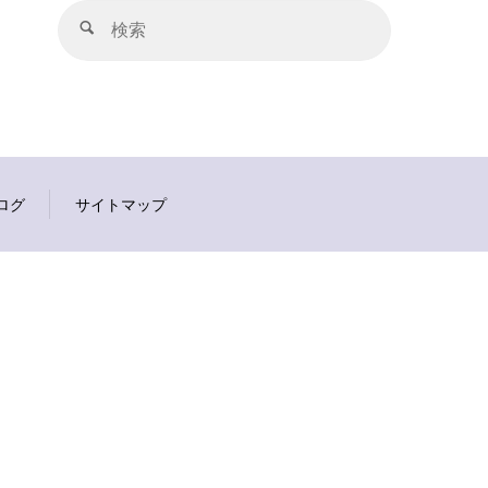
検
検
索
索
対
象:
ログ
サイトマップ